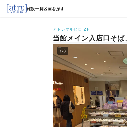
施設一覧
区画を探す
アトレマルヒロ
2Ｆ
当館メイン入店口そば
1
/
3