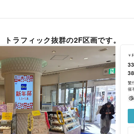
、トラフィック抜群の2F区画です。
￥
33
38
繁
催