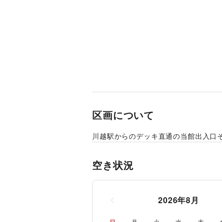
区画について
川越駅からのデッキ直通の当館出入口
空き状況
2026
年
8
月