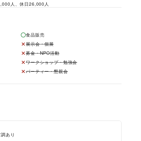
0,000
人、休日
26,000
人
食品販売
展示会・個展
募金・NPO活動
ワークショップ・勉強会
パーティー・懇親会
空調あり